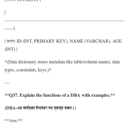
|
——————————————————————————
——|
| কলাম: ID (INT, PRIMARY KEY), NAME (VARCHAR), AGE
(INT) |
*(Data dictionary stores metadata like table/column names, data
types, constraints, keys.)*
—
**Q37. Explain the functions of a DBA with examples.**
(DBA-
এর
কার্যক্রম
উদাহরণ
সহ
ব্যাখ্যা
করুন
।
)
**Ans:**