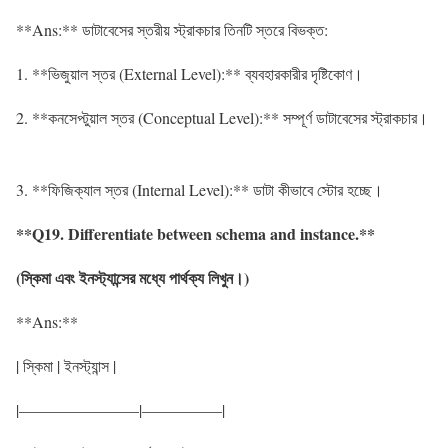
**Ans:** ডাটাবেসের স্তরীয় স্ট্রাকচার তিনটি স্তরে বিভক্ত:
1. **ভিজুয়াল স্তর (External Level):** ব্যবহারকারীর দৃষ্টিকোণ।
2. **কনসেপ্টুয়াল স্তর (Conceptual Level):** সম্পূর্ণ ডাটাবেসের স্ট্রাকচার।
3. **ফিজিক্যাল স্তর (Internal Level):** ডাটা কীভাবে স্টোর হচ্ছে।
**Q19. Differentiate between schema and instance.**
(
স্কিমা
এবং
ইনস্ট্যান্সের
মধ্যে
পার্থক্য
লিখুন
।
)
**Ans:**
| স্কিমা | ইনস্ট্যান্স |
|———————–|—————|