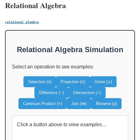
Relational Algebra
relational_algebra
Relational Algebra Simulation
Select an operation to see examples:
Selection (σ)
Projection (π)
Union (∪)
Difference (−)
Intersection (∩)
Cartesian Product (×)
Join (⋈)
Rename (ρ)
Click a button above to view examples…