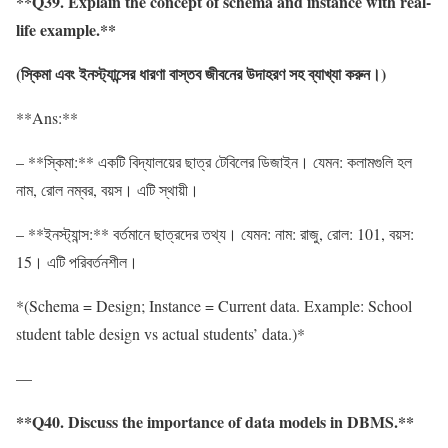
**Q39. Explain the concept of schema and instance with real-
life example.**
(
স্কিমা
এবং
ইনস্ট্যান্সের
ধারণা
বাস্তব
জীবনের
উদাহরণ
সহ
ব্যাখ্যা
করুন
।
)
**Ans:**
– **স্কিমা:** একটি বিদ্যালয়ের ছাত্র টেবিলের ডিজাইন। যেমন: কলামগুলি হল
নাম, রোল নম্বর, বয়স। এটি স্থায়ী।
– **ইনস্ট্যান্স:** বর্তমানে ছাত্রদের তথ্য। যেমন: নাম: রাজু, রোল: 101, বয়স:
15। এটি পরিবর্তনশীল।
*(Schema = Design; Instance = Current data. Example: School
student table design vs actual students’ data.)*
—
**Q40. Discuss the importance of data models in DBMS.**