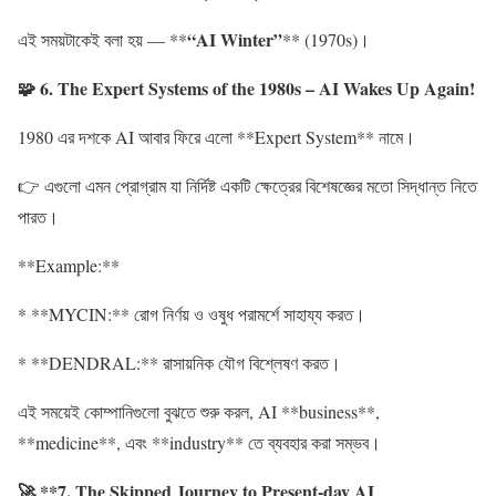
“AI Winter”
এই সময়টাকেই বলা হয় — **
** (1970s)।
🧩 6. The Expert Systems of the 1980s – AI Wakes Up Again!
1980 এর দশকে AI আবার ফিরে এলো **Expert System** নামে।
👉 এগুলো এমন প্রোগ্রাম যা নির্দিষ্ট একটি ক্ষেত্রের বিশেষজ্ঞের মতো সিদ্ধান্ত নিতে
পারত।
**Example:**
* **MYCIN:** রোগ নির্ণয় ও ওষুধ পরামর্শে সাহায্য করত।
* **DENDRAL:** রাসায়নিক যৌগ বিশ্লেষণ করত।
এই সময়েই কোম্পানিগুলো বুঝতে শুরু করল, AI **business**,
**medicine**, এবং **industry** তে ব্যবহার করা সম্ভব।
🚀 **7. The Skipped Journey to Present-day AI