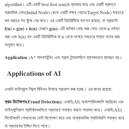
algorithm। এটি একটি best-first search ব্যবহার করে এবং একটি প্রদত্ত
প্রাথমিক নোড(Initial Node) থেকে একটি লক্ষ্য নোডে(Target Node) সবচেয়ে
কম খরচের পথ খুঁজে বের করে। এর একটি হিউরিস্টিক ফাংশন রয়েছে, যা প্রায়শই
f(n) = g(n) + h(n)
g(n):
যেখানে
এটি বর্তমান নোড শুরু নোড থেকে n পর্যন্ত
খরচ এবং h(n) হল একটি হিউরিস্টিক যা n থেকে লক্ষ্যে সবচেয়ে সস্তা পথের খরচ
অনুমান করে।
Application :
A* পাথফাইন্ডিং এবং গ্রাফ ট্র্যাভার্সালে ব্যাপকভাবে ব্যবহৃত হয়।
Applications of AI
এআই ফাইন্যান্স শিল্পে বিভিন্ন উপায়ে প্রয়োগ করা হচ্ছে। এর মধ্যে রয়েছে:
ফ্রড ডিটেকশন(Fraud Detection):
এআই(AI) অ্যালগরিদমগুলি ব্যাঙ্কিং এবং
ফাইন্যান্সিয়াল প্রতিষ্ঠানগুলিতে প্রতারণা শনাক্ত করতে সাহায্য করে। এআই(AI))
সিস্টেমগুলি লেনদেনের ডেটা বিশ্লেষণ করে এবং অস্বাভাবিক প্যাটার্নগুলি শনাক্ত করে
যা প্রতারণার ইঙ্গিত দিতে পারে।