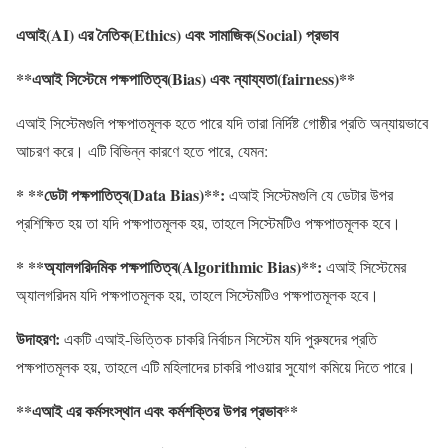
এআই
(AI)
এর
নৈতিক
(Ethics)
এবং
সামাজিক
(Social)
প্রভাব
**
এআই
সিস্টেমে
পক্ষপাতিত্ব
(Bias)
এবং
ন্যায্যতা
(fairness)
**
এআই সিস্টেমগুলি পক্ষপাতমূলক হতে পারে যদি তারা নির্দিষ্ট গোষ্ঠীর প্রতি অন্যায়ভাবে
আচরণ করে। এটি বিভিন্ন কারণে হতে পারে, যেমন:
* **
ডেটা
পক্ষপাতিত্ব
(Data Bias)
**:
এআই সিস্টেমগুলি যে ডেটার উপর
প্রশিক্ষিত হয় তা যদি পক্ষপাতমূলক হয়, তাহলে সিস্টেমটিও পক্ষপাতমূলক হবে।
* **
অ্যালগরিদমিক
পক্ষপাতিত্ব
(Algorithmic Bias)
**:
এআই সিস্টেমের
অ্যালগরিদম যদি পক্ষপাতমূলক হয়, তাহলে সিস্টেমটিও পক্ষপাতমূলক হবে।
উদাহরণ
:
একটি এআই-ভিত্তিক চাকরি নির্বাচন সিস্টেম যদি পুরুষদের প্রতি
পক্ষপাতমূলক হয়, তাহলে এটি মহিলাদের চাকরি পাওয়ার সুযোগ কমিয়ে দিতে পারে।
**
এআই
এর
কর্মসংস্থান
এবং
কর্মশক্তির
উপর
প্রভাব
**