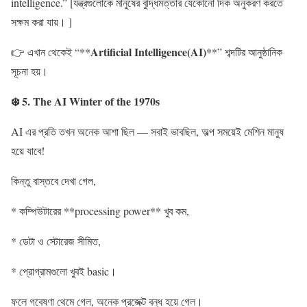
intelligence.” [যন্ত্রগুলোকে মানুষের বুদ্ধিমত্তার যেকোনো দিক অনুকরণ করতে
সক্ষম করা যায়। ]
Artificial Intelligence(AI)
👉 এখান থেকেই “**
**” শব্দটির আনুষ্ঠানিক
সূচনা হয়।
❄️ 5. The AI Winter of the 1970s
AI এর প্রতি তখন অনেক আশা ছিল — সবাই ভাবছিল, অল্প সময়েই মেশিন মানুষ
হয়ে যাবে!
কিন্তু বাস্তবে দেখা গেল,
* কম্পিউটারের **processing power** খুব কম,
* ডেটা ও স্টোরেজ সীমিত,
* প্রোগ্রামগুলো খুবই basic।
ফলে গবেষণা থেমে গেল, অনেক প্রজেক্ট বন্ধ হয়ে গেল।